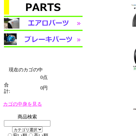
現在のカゴの中
0点
合
0円
計:
カゴの中身を見る
商品検索
安い順
高い順